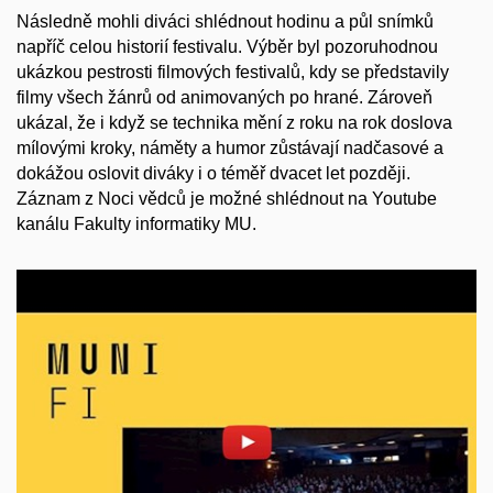
Následně mohli diváci shlédnout hodinu a půl snímků
napříč celou historií festivalu. Výběr byl pozoruhodnou
ukázkou pestrosti filmových festivalů, kdy se představily
filmy všech žánrů od animovaných po hrané. Zároveň
ukázal, že i když se technika mění z roku na rok doslova
mílovými kroky, náměty a humor zůstávají nadčasové a
dokážou oslovit diváky i o téměř dvacet let později.
Záznam z Noci vědců je možné shlédnout na Youtube
kanálu Fakulty informatiky MU
.
Povolit cookies a přehrát
Otevřít na youtube.com