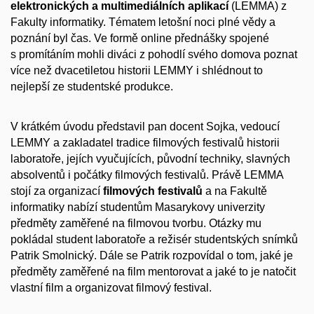
elektronických a multimediálních aplikací
(LEMMA) z
Fakulty informatiky. Tématem letošní noci plné vědy a
poznání byl čas. Ve formě online přednášky spojené
s promítáním mohli diváci z pohodlí svého domova poznat
více než dvacetiletou historii LEMMY i shlédnout to
nejlepší ze studentské produkce.
V krátkém úvodu představil pan docent Sojka, vedoucí
LEMMY a zakladatel tradice filmových festivalů historii
laboratoře, jejích vyučujících, původní techniky, slavných
absolventů i počátky filmových festivalů. Právě LEMMA
stojí za organizací
filmových festivalů
a na Fakultě
informatiky nabízí studentům Masarykovy univerzity
předměty zaměřené na filmovou tvorbu. Otázky mu
pokládal student laboratoře a režisér studentských snímků
Patrik Smolnický. Dále se Patrik rozpovídal o tom, jaké je
předměty zaměřené na film mentorovat a jaké to je natočit
vlastní film a organizovat filmový festival.