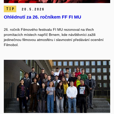
TIP
20.
5.
2026
Ohlédnutí za 26. ročníkem FF FI MU
26. ročník Filmového festivalu FI MU rezonoval na třech
promítacích místech napříč Brnem, kde návštěvníci zažili
jedinečnou filmovou atmosféru i slavnostní předávání ocenění
Filmobol.