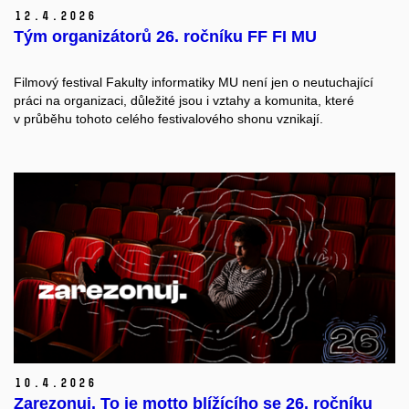
12.
4.
2026
Tým organizátorů 26. ročníku FF FI MU
Filmový festival Fakulty informatiky MU není jen o neutuchající
práci na organizaci, důležité jsou i vztahy a komunita, které
v průběhu tohoto celého festivalového shonu vznikají.
10.
4.
2026
Zarezonuj. To je motto blížícího se 26. ročníku