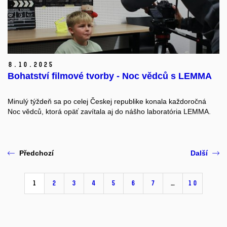
8.
10.
2025
Bohatství filmové tvorby - Noc vědců s LEMMA
Minulý týždeň sa po celej Českej republike konala každoročná
Noc vědců, ktorá opäť zavítala aj do nášho laboratória LEMMA.
Předchozí
Další
1
2
3
4
5
6
7
…
10