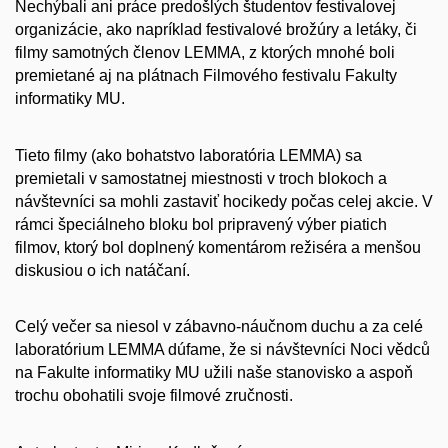
Nechýbali ani práce predošlých študentov festivalovej
organizácie, ako napríklad festivalové brožúry a letáky, či
filmy samotných členov LEMMA, z ktorých mnohé boli
premietané aj na plátnach Filmového festivalu Fakulty
informatiky MU.
Tieto filmy (ako bohatstvo laboratória LEMMA) sa
premietali v samostatnej miestnosti v troch blokoch a
návštevníci sa mohli zastaviť hocikedy počas celej akcie. V
rámci špeciálneho bloku bol pripravený výber piatich
filmov, ktorý bol doplnený komentárom režiséra a menšou
diskusiou o ich natáčaní.
Celý večer sa niesol v zábavno-náučnom duchu a za celé
laboratórium LEMMA dúfame, že si návštevníci Noci vědců
na Fakulte informatiky MU užili naše stanovisko a aspoň
trochu obohatili svoje filmové zručnosti.