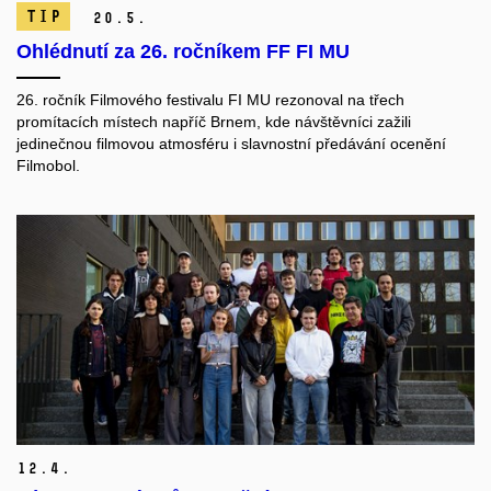
TIP
20.
5.
Ohlédnutí za 26. ročníkem FF FI MU
26. ročník Filmového festivalu FI MU rezonoval na třech
promítacích místech napříč Brnem, kde návštěvníci zažili
jedinečnou filmovou atmosféru i slavnostní předávání ocenění
Filmobol.
12.
4.