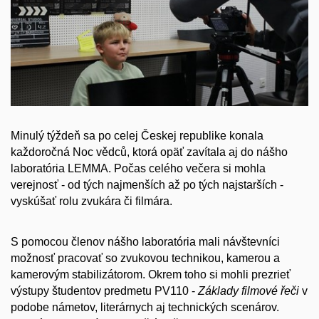
Minulý týždeň sa po celej Českej republike konala
každoročná Noc vědců, ktorá opäť zavítala aj do nášho
laboratória LEMMA.
Počas celého večera si mohla
verejnosť - od tých najmenších až po tých najstarších -
vyskúšať rolu zvukára či filmára.
S pomocou členov nášho laboratória mali návštevníci
možnosť pracovať so zvukovou technikou, kamerou a
kamerovým stabilizátorom. Okrem toho si mohli prezrieť
výstupy študentov predmetu PV110 -
Základy filmové řeči
v
podobe námetov, literárnych aj technických scenárov.