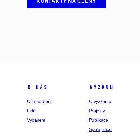
KONTAKTY NA ČLENY
O nás
Výzkum
O laboratoři
O výzkumu
Lidé
Projekty
Vybavení
Publikace
Spolupráce