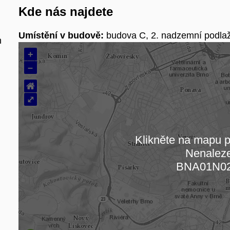
Kde nás najdete
Umístění v budově:
budova C, 2. nadzemní podlaž
h
+
–
⌂
⤢
Klikněte na mapu pr
Nenalez
Načítám
BNA01N0