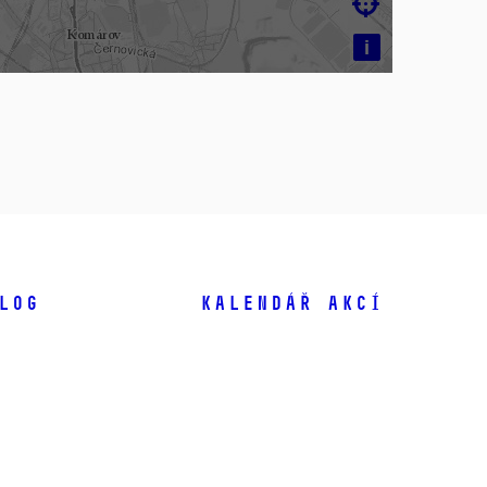

i
log
Kalendář akcí