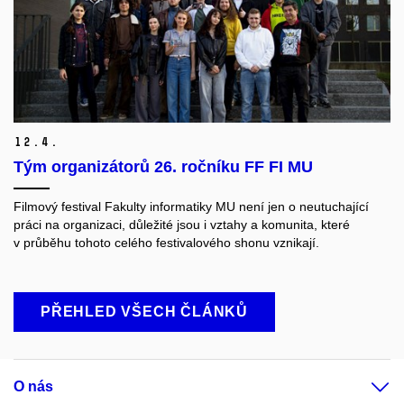
12.
4.
Tým organizátorů 26. ročníku FF FI MU
Filmový festival Fakulty informatiky MU není jen o neutuchající
práci na organizaci, důležité jsou i vztahy a komunita, které
v průběhu tohoto celého festivalového shonu vznikají.
PŘEHLED VŠECH ČLÁNKŮ
O nás