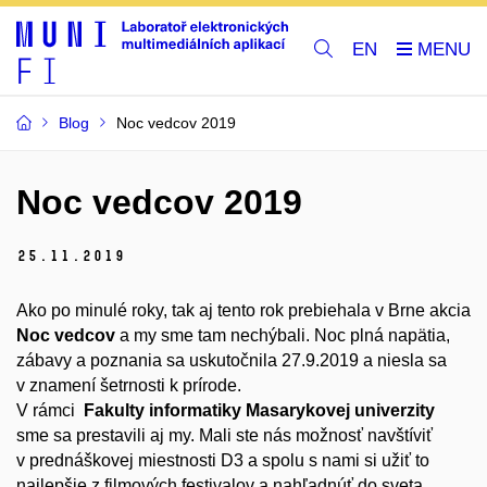
EN
Blog
Noc vedcov 2019
Noc vedcov 2019
25.
11.
2019
Ako po minulé roky, tak aj tento rok prebiehala v Brne akcia
Noc vedcov
a my sme tam nechýbali. Noc plná napätia,
zábavy a poznania sa uskutočnila 27.9.2019 a niesla sa
v znamení šetrnosti k prírode.
V rámci
Fakulty informatiky Masarykovej univerzity
sme sa prestavili aj my. Mali ste nás možnosť navštíviť
v prednáškovej miestnosti D3 a spolu s nami si užiť to
najlepšie z filmových festivalov a nahľadnúť do sveta