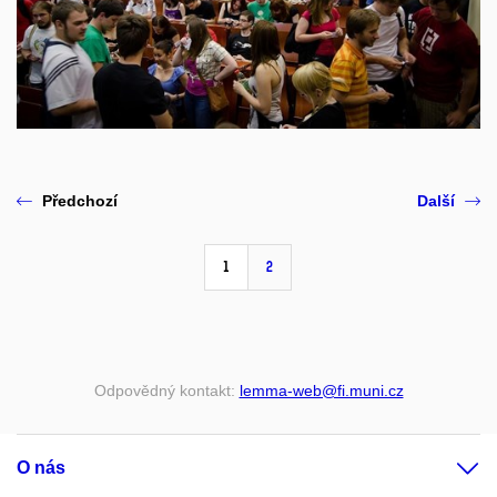
Předchozí
Další
1
2
Odpovědný kontakt:
lemma-web@fi.muni.cz
O nás