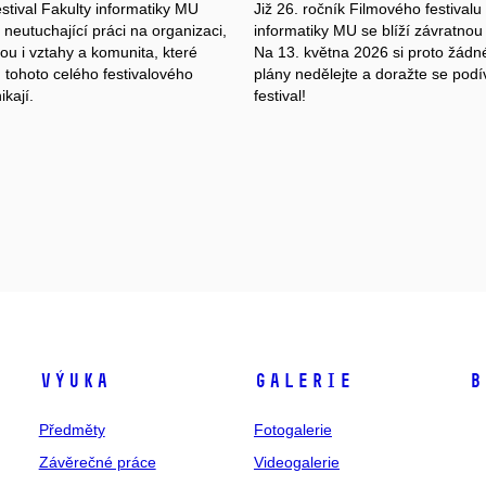
stival Fakulty informatiky MU
Již 26. ročník Filmového festivalu
 neutuchající práci na organizaci,
informatiky MU se blíží závratnou 
sou i vztahy a komunita, které
Na 13. května 2026 si proto žádné
 tohoto celého festivalového
plány nedělejte a doražte se podí
kají.
festival!
Výuka
Galerie
B
Předměty
Fotogalerie
Závěrečné práce
Videogalerie