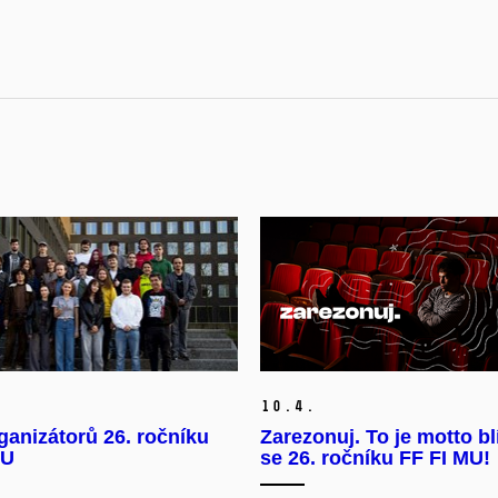
10.
4.
anizátorů 26. ročníku
Zarezonuj. To je motto bl
MU
se 26. ročníku FF FI MU!