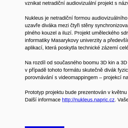
vznikat netradiční audiovizuální projekt s n
Nukleus je netradiční formou audiovizuálního d
uzavře diváka mezi čtyři stěny synchronizova
plného kouzel a iluzí. Projekt uměleckého sd
informatiky Masarykovy univerzity a předevší
aplikací, která poskytla technické zázemí ce
Na rozdíl od současného boomu 3D kin a 3D fi
v případě tohoto formátu skutečně divák fyz
porovnávání s videomappingem – projekcí na 
Prototyp projektu bude prezentován v květn
Další informace
http://nukleus­.napric.cz
. Vaš