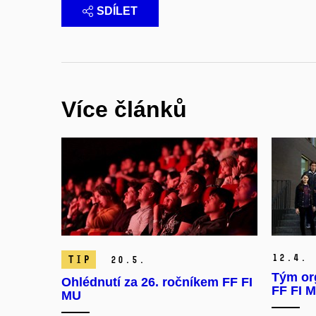
SDÍLET
Více článků
12.
4.
TIP
20.
5.
Tým org
Ohlédnutí za 26. ročníkem FF FI
FF FI 
MU