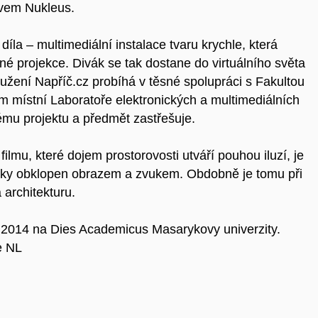
ázvem Nukleus.
íla – multimediální instalace tvaru krychle, která
né projekce. Divák se tak dostane do virtuálního světa
ružení Napříč.cz probíhá v těsné spolupráci s Fakultou
m místní Laboratoře elektronických a multimediálních
lému projektu a předmět zastřešuje.
lmu, které dojem prostorovosti utváří pouhou iluzí, je
icky obklopen obrazem a zvukem. Obdobně je tomu při
architekturu.
u 2014 na Dies Academicus Masarykovy univerzity.
e NL