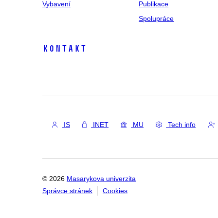
Vybavení
Publikace
Spolupráce
Kontakt
IS
INET
MU
Tech info
© 2026
Masarykova univerzita
Správce stránek
Cookies