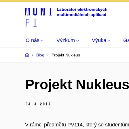
O nás
Výzkum
Výuka
Ga
Blog
Projekt Nukleus
Projekt Nukleu
24.
3.
2014
V rámci předmětu PV114, který se studentům