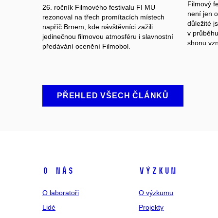
Filmový fe
26. ročník Filmového festivalu FI MU
není jen o
rezonoval na třech promítacích místech
důležité j
napříč Brnem, kde návštěvníci zažili
v průběhu
jedinečnou filmovou atmosféru i slavnostní
shonu vzni
předávání ocenění Filmobol.
PŘEHLED VŠECH ČLÁNKŮ
O nás
Výzkum
O laboratoři
O výzkumu
Lidé
Projekty