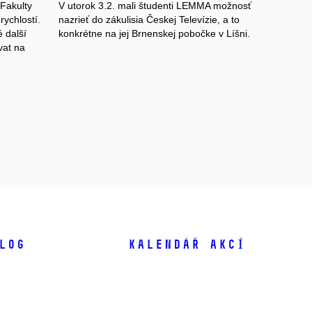
 Fakulty
V utorok 3.2. mali študenti LEMMA možnosť
rychlostí.
nazrieť do zákulisia Českej Televízie, a to
 další
konkrétne na jej Brnenskej pobočke v Líšni.
vat na
log
Kalendář akcí