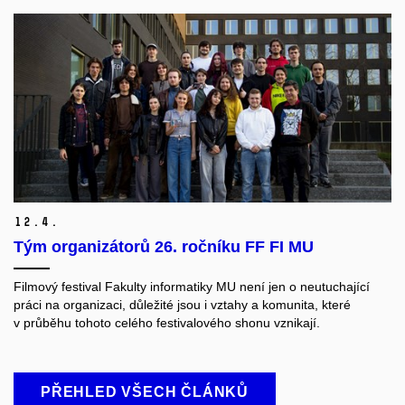
12.
4.
Tým organizátorů 26. ročníku FF FI MU
Filmový festival Fakulty informatiky MU není jen o neutuchající
práci na organizaci, důležité jsou i vztahy a komunita, které
v průběhu tohoto celého festivalového shonu vznikají.
PŘEHLED VŠECH ČLÁNKŮ