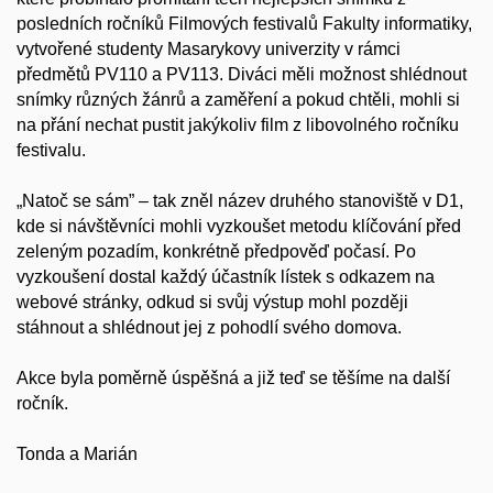
posledních ročníků Filmových festivalů Fakulty informatiky,
vytvořené studenty Masarykovy univerzity v rámci
předmětů PV110 a PV113. Diváci měli možnost shlédnout
snímky různých žánrů a zaměření a pokud chtěli, mohli si
na přání nechat pustit jakýkoliv film z libovolného ročníku
festivalu.
„Natoč se sám” – tak zněl název druhého stanoviště v D1,
kde si návštěvníci mohli vyzkoušet metodu klíčování před
zeleným pozadím, konkrétně předpověď počasí. Po
vyzkoušení dostal každý účastník lístek s odkazem na
webové stránky, odkud si svůj výstup mohl později
stáhnout a shlédnout jej z pohodlí svého domova.
Akce byla poměrně úspěšná a již teď se těšíme na další
ročník.
Tonda a Marián