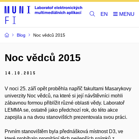
EN
Blog
Noc vědců 2015
Noc vědců 2015
14.
10.
2015
V noci 25. září opět proběhla napříč fakultami Masarykovy
univerzity Noc vědců, na které si její návštěvníci mohli
zábavnou formou přiblížit různé oblasti vědy. Laboratoř
LEMMA se, ostatně jako předchozí rok, do této akce
zapojila a na dvou stanovištích prezentovala svou práci.
Prvním stanovištěm byla přednášková místnost D3, ve
které probíhalo promítání těch nejlepších snímků z