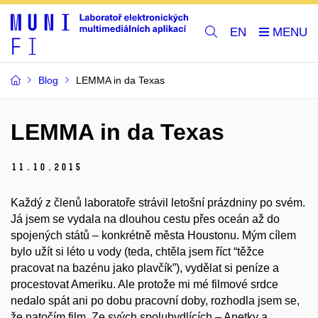
EN
Blog
LEMMA in da Texas
LEMMA in da Texas
11.
10.
2015
Každý z členů laboratoře strávil letošní prázdniny po svém.
Já jsem se vydala na dlouhou cestu přes oceán až do
spojených států – konkrétně města Houstonu. Mým cílem
bylo užít si léto u vody (teda, chtěla jsem říct “těžce
pracovat na bazénu jako plavčík”), vydělat si peníze a
procestovat Ameriku. Ale protože mi mé filmové srdce
nedalo spát ani po dobu pracovní doby, rozhodla jsem se,
že natočím film. Ze svých spolubydlících – Anetky a