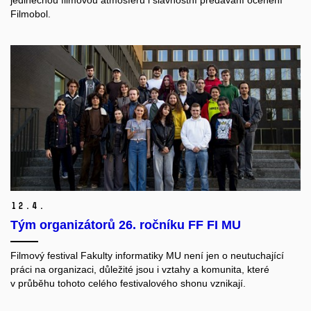
jedinečnou filmovou atmosféru i slavnostní předávání ocenění
Filmobol.
12.
4.
Tým organizátorů 26. ročníku FF FI MU
Filmový festival Fakulty informatiky MU není jen o neutuchající
práci na organizaci, důležité jsou i vztahy a komunita, které
v průběhu tohoto celého festivalového shonu vznikají.