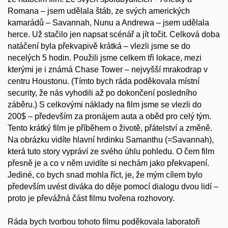
Romana – jsem udělala štáb, ze svých amerických
kamarádů – Savannah, Nunu a Andrewa – jsem udělala
herce. Už stačilo jen napsat scénář a jít točit. Celková doba
natáčení byla překvapivě krátká – vlezli jsme se do
necelých 5 hodin. Použili jsme celkem tři lokace, mezi
kterými je i známá Chase Tower – nejvyšší mrakodrap v
centru Houstonu. (Tímto bych ráda poděkovala místní
security, že nás vyhodili až po dokončení posledního
záběru.) S celkovými náklady na film jsme se vlezli do
200$ – především za pronájem auta a oběd pro celý tým.
Tento krátký film je příběhem o životě, přátelství a změně.
Na obrázku vidíte hlavní hrdinku Samanthu (=Savannah),
která tuto story vypráví ze svého úhlu pohledu. O čem film
přesně je a co v něm uvidíte si nechám jako překvapení.
Jediné, co bych snad mohla říct, je, že mým cílem bylo
především uvést diváka do děje pomocí dialogu dvou lidí –
proto je převážná část filmu tvořena rozhovory.
Ráda bych tvorbou tohoto filmu poděkovala laboratoři