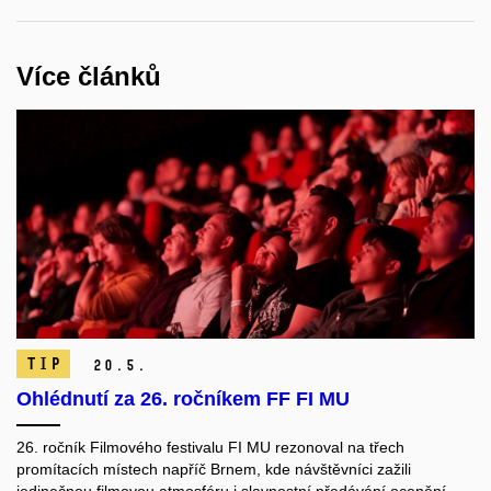
Více článků
TIP
20.
5.
Ohlédnutí za 26. ročníkem FF FI MU
26. ročník Filmového festivalu FI MU rezonoval na třech
promítacích místech napříč Brnem, kde návštěvníci zažili